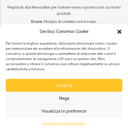
Registrati alla Newsletter per ricevere news e promozioni sui nostri
prodotti.
Errore:
Modulo di contatto non trovato.
Gestisci Consenso Cookie
Social networks
Per fornire le migliori esperienze, utilizziamo tecnologie come i cookie
per memorizzare e/o accedere alle informazioni del dispositivo. Il
consenso a queste tecnologie ci permetterà di elaborare dati come il
comportamento di navigazione o ID unici su questo sito. Non
acconsentire o ritirare il consenso può influire negativamente su alcune
caratteristiche e funzioni.
Facebook
https://www.facebook.com/porteliotta/
Accetta
Nega
Copyright by
Liotta Porte
2023. Tutti i diritti riservati. – Designed
by
Webvox.it
Visualizza le preferenze
Showroom
Contattaci
Prodotti
Back to page top
Cookie Policy
Privacy Policy