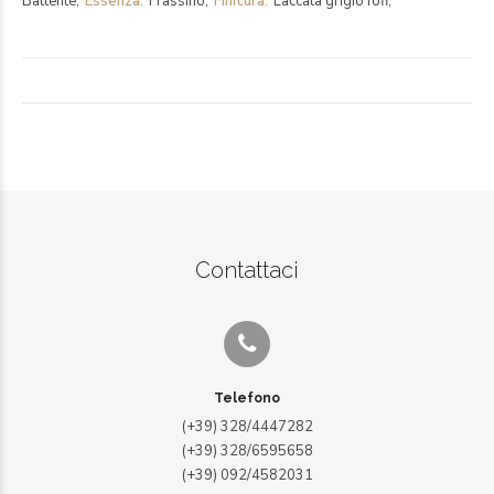
Battente
Essenza
Frassino
Finitura
Laccata grigio fofi
Contattaci
Telefono
(+39) 328/4447282
(+39) 328/6595658
(+39) 092/4582031