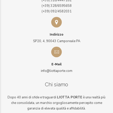
(+39) 328/4447282
(+39) 328/6595658
(+39) 092/4582031
Indirizzo
SP20, 4, 90043 Camporeale PA
E-Mail
info@liottaporte.com
Chi siamo
Dopo 40 anni di sfide e traguardi
LIOTTA PORTE
è una realtà più
che consolidata, un marchio orgogliosamente percepito come
garanzia di elevata qualità e affidabilità.